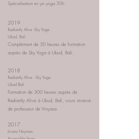
Spécialisation en yin yoga 50h.
2019
Radiantly Alive -Sky Yoga
Ubud, Bali
Complément de 50 heures de formation
auprès de Sky Yoga à Ubud, Bali.
2018
Radiantly Alive - Sky Yoga
Ubud Bali
Formation de 300 heures auprès de
Radiantly Alive à Ubud, Bali, cours avancé
de professeur de Vinyasa.
2017
Jivana Heyman,
Accessible Yoga