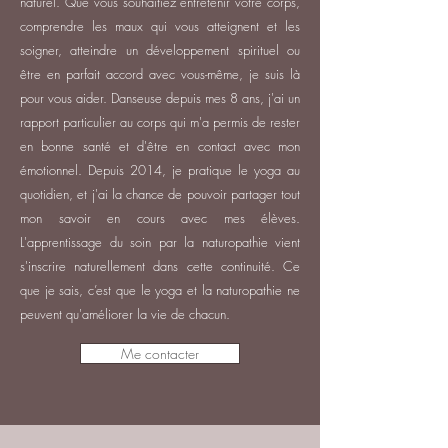
naturel. Que vous souhaitiez entretenir votre corps,
comprendre les maux qui vous atteignent et les
soigner, atteindre un développement spirituel ou
être en parfait accord avec vous-même, je suis là
pour vous aider. Danseuse depuis mes 8 ans, j'ai un
rapport particulier au corps qui m'a permis de rester
en bonne santé et d'être en contact avec mon
émotionnel. Depuis 2014, je pratique le yoga au
quotidien, et j'ai la chance de pouvoir partager tout
mon savoir en cours avec mes élèves.
L'apprentissage du soin par la naturopathie vient
s'inscrire naturellement dans cette continuité. Ce
que je sais, c’est que le yoga et la naturopathie ne
peuvent qu'améliorer la vie de chacun.
Me contacter