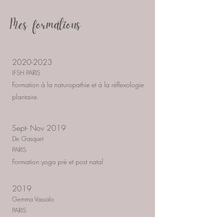
Mes formations
2020-2023
IFSH PARIS
Formation à la naturopathie et à la réflexologie
plantaire.
Sept- Nov 2019
De Gasquet
PARIS
Formation yoga pré et post natal
2019
Gemma Vassalo
PARIS