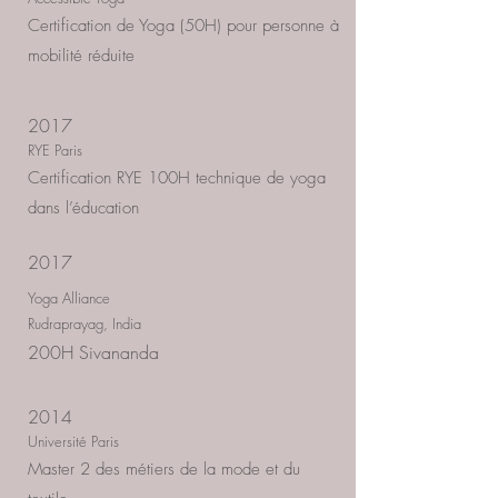
Certification de Yoga (50H) pour personne à
mobilité réduite
2017
RYE Paris
Certification RYE 100H technique de yoga
dans l’éducation
2017
Yoga Alliance
Rudraprayag, India
200H Sivananda
2014
Université Paris
Master 2 des métiers de la mode et du