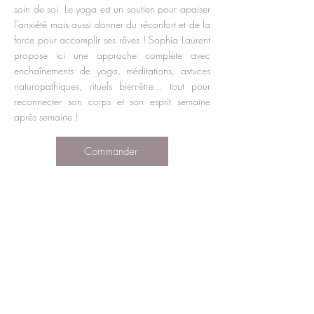
soin de soi. Le yoga est un soutien pour apaiser
l’anxiété mais aussi donner du réconfort et de la
force pour accomplir ses rêves ! Sophia Laurent
propose ici une approche complète avec
enchaînements de yoga, méditations, astuces
naturopathiques, rituels bien-être... tout pour
reconnecter son corps et son esprit semaine
après semaine !
Commander