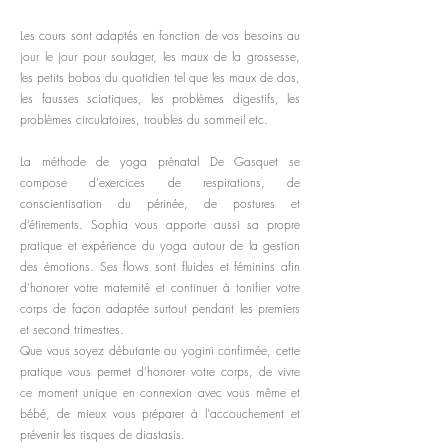
Les cours sont adaptés en fonction de vos besoins au
jour le jour pour soulager, les maux de la grossesse,
les petits bobos du quotidien tel que les maux de dos,
les fausses sciatiques, les problèmes digestifs, les
problèmes circulatoires, troubles du sommeil etc.
La méthode de yoga prénatal De Gasquet se
compose d'exercices de respirations, de
conscientisation du périnée, de postures et
d’étirements. Sophia vous apporte aussi sa propre
pratique et expérience du yoga autour de la gestion
des émotions. Ses flows sont fluides et féminins afin
d’honorer votre maternité et continuer à tonifier votre
corps de façon adaptée surtout pendant les premiers
et second trimestres.
Que vous soyez débutante ou yogini confirmée, cette
pratique vous permet d'honorer votre corps, de vivre
ce moment unique en connexion avec vous même et
bébé, de mieux vous préparer à l'accouchement et
prévenir les risques de diastasis.