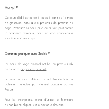
Pour q
ui ?
Ce cours dédié est ouvert à toutes à partir du 1e mois
de grossesse, sans aucun pré-requis de pratique du
Yoga. Pratiquez en cours privé ou en tout petit comité
(6 personnes maximum) pour une vraie connexion à
soi-même et à son corps.
Comment pratiquer avec Sophia ?
Les cours de yoga prénatal ont lieu en privé
sur rdv
ou
en via le
programme prénatal.
Le cours de yoga privé est au tarif fixe de 60€. Le
paiement s'effectue par virement bancaire ou via
Paypal.
Pour les inscriptions, merci d'utiliser le formulaire
disponible en cliquant sur le bouton ci-dessous.