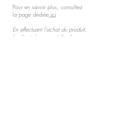
Pour en savoir plus, consultez
la page dédiée
ici
En effectuant l'achat du produit,
le client s'engage à lire les
conditions générales de vente
présentes sur le site web et les
accepte automatiquement.
Garanties
Bienveillance
Méthodes naturelles