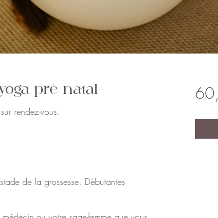
yoga pré natal
60
sur rendez-vous.
t stade de la grossesse. Débutantes
e médecin ou votre sage-femme que vous