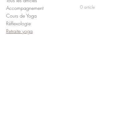
Tous les articles
0 article
Accompagnement
Cours de Yoga
Réflexologie
Retraite yoga
Bienveillance
Méthodes natu