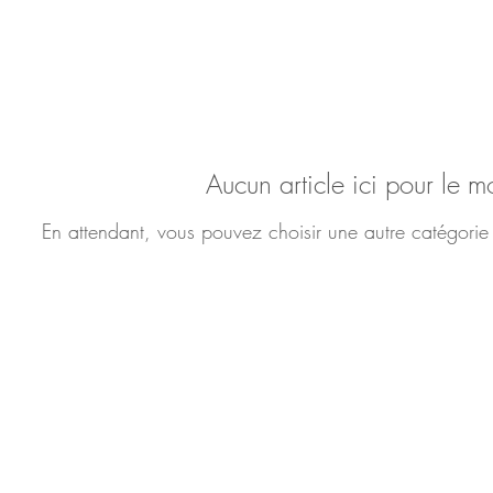
Aucun article ici pour le 
En attendant, vous pouvez choisir une autre catégorie
Garanties
relles
Normes sanitaires
Professeure certifiée
Sec