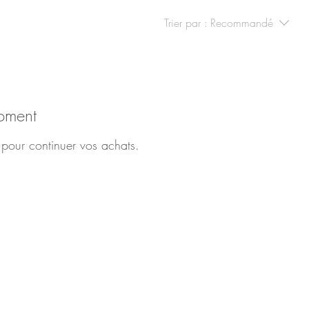
Trier par :
Recommandé
moment
 pour continuer vos achats.
ret professionnel
Nature respectée