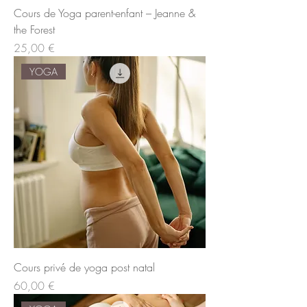
Cours de Yoga parent-enfant – Jeanne &
the Forest
Prix
25,00 €
YOGA
Cours privé de yoga post natal
Prix
60,00 €